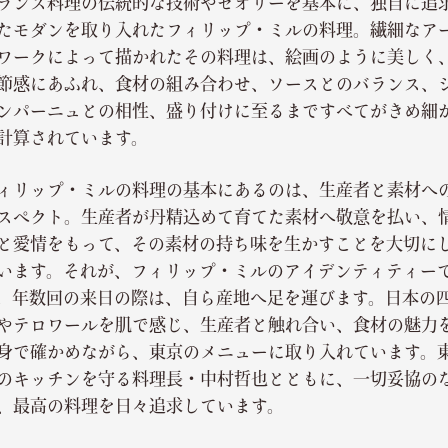
ランス料理の伝統的な技術やセオリーを基本に、独自に追
たモダンを取り入れたフィリップ・ミルの料理。繊細なア
ワークによって描かれたその料理は、絵画のように美しく
節感にあふれ、食材の組み合わせ、ソースとのバランス、
ンパーニュとの相性、盛り付けに至るまですべてがきめ細
計算されています。
ィリップ・ミルの料理の基本にあるのは、生産者と素材へ
スペクト。生産者が丹精込めて育てた素材へ敬意を払い、
と愛情をもって、その素材の持ち味を生かすことを大切に
います。それが、フィリップ・ミルのアイデンティティー
。年数回の来日の際は、自ら産地へ足を運びます。日本の
やテロワールを肌で感じ、生産者と触れ合い、食材の魅力
身で確かめながら、東京のメニューに取り入れています。
のキッチンを守る料理長・中村哲也とともに、一切妥協の
、最高の料理を日々追求しています。