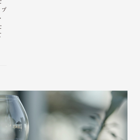
だ
。プ
ャ
た
て