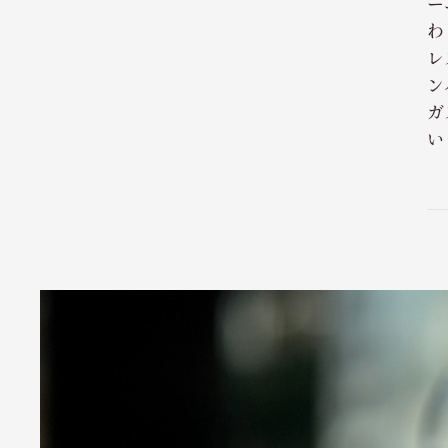
ー
わ
レ
ン
ガ
い