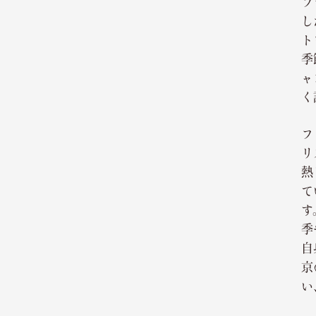
フ
し
ト
季
ャ
く
フ
リ
熱
て
す
季
自
京
い