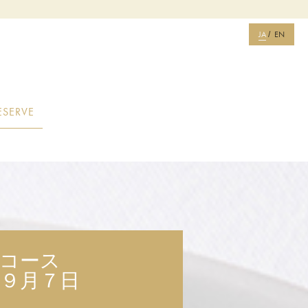
JA
EN
/
ESERVE
別コース
９月７日